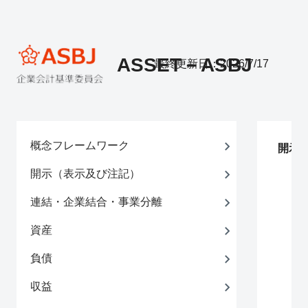
ASSET－ASBJ
最終更新日：2026/7/17
概念フレームワーク
開示
開示（表示及び注記）
連結・企業結合・事業分離
資産
負債
収益