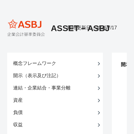
ASSET－ASBJ
最終更新日：2026/7/17
概念フレームワーク
開示
開示（表示及び注記）
連結・企業結合・事業分離
資産
負債
収益