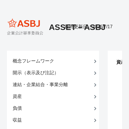
ASSET－ASBJ
最終更新日：2026/7/17
概念フレームワーク
資産
開示（表示及び注記）
連結・企業結合・事業分離
資産
負債
収益