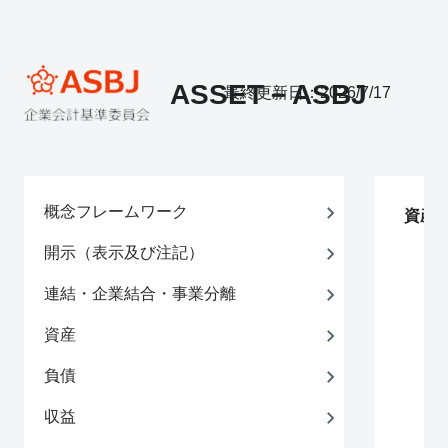
ASSET－ASBJ
最終更新日：2026/7/17
概念フレームワーク
資産
開示（表示及び注記）
連結・企業結合・事業分離
資産
負債
収益