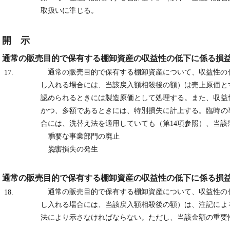
取扱いに準じる。
開 示
通常の販売目的で保有する棚卸資産の収益性の低下に係る損
通常の販売目的で保有する棚卸資産について、収益性の
17.
し入れる場合には、当該戻入額相殺後の額）は売上原価と
認められるときには製造原価として処理する。また、収益
かつ、多額であるときには、特別損失に計上する。臨時の
合には、洗替え法を適用していても（第14項参照）、当
重要な事業部門の廃止
（1）
災害損失の発生
（2）
通常の販売目的で保有する棚卸資産の収益性の低下に係る損
通常の販売目的で保有する棚卸資産について、収益性の
18.
し入れる場合には、当該戻入額相殺後の額）は、注記によ
法により示さなければならない。ただし、当該金額の重要