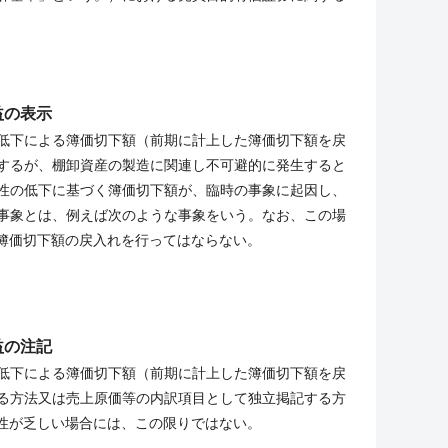
益の表示
低下による簿価切下額（前期に計上した簿価切下額を戻
するが、棚卸資産の製造に関連し不可避的に発生すると
性の低下に基づく簿価切下額が、臨時の事象に起因し、
事象とは、例えば次のような事象をいう。なお、この場
該簿価切下額の戻入れを行ってはならない。
益の注記
低下による簿価切下額（前期に計上した簿価切下額を戻
る方法又は売上原価等の内訳項目として独立掲記する方
性が乏しい場合には、この限りではない。