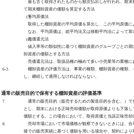
最も古く取得されたものから順次払出しが行われ、期末
て期末棚卸資産の価額を算定する方法
平均原価法
(3)
取得した棚卸資産の平均原価を算出し、この平均原価に
なお、平均原価は、総平均法又は移動平均法によって算
売価還元法
(4)
値入率等の類似性に基づく棚卸資産のグループごとの期
卸資産の価額とする方法
売価還元法は、取扱品種の極めて多い小売業等の業種に
棚卸資産の評価方法は、事業の種類、棚卸資産の種類、
6-3.
し、継続して適用しなければならない。
通常の販売目的で保有する棚卸資産の評価基準
通常の販売目的（販売するための製造目的を含む。）で
7.
とし、期末における正味売却価額が取得原価よりも下落し
価額とする。この場合において、取得原価と当該正味売却
売却市場において市場価格が観察できないときには、合
8.
後での販売実績に基づく価額を用いる場合や、契約により