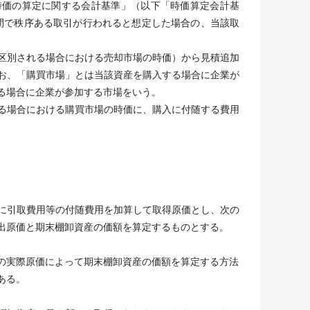
時価の算定に関する会計基準」（以下「時価算定会計基
間で秩序ある取引が行われると想定した場合の、当該取
区別される場合における売却市場の時価）から見積追加
お、「購買市場」とは当該資産を購入する場合に企業が
る場合に企業が参加する市場をいう。
る場合における購買市場の時価に、購入に付随する費用
に引取費用等の付随費用を加算して取得原価とし、次の
出原価と期末棚卸資産の価額を算定するものとする。
の実際原価によって期末棚卸資産の価額を算定する方法
ある。