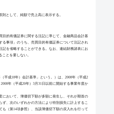
原則として、純額で売上高に表示する。
買目的有価証券に関する注記に準じて、金融商品会計基
に関する事項」のうち、売買目的有価証券について注記され
注記を省略することができる。なお、連結財務諸表にお
ることを要しない。
年（平成18年）会計基準」という。）は、2008年（平成2
008年（平成20年）3月31日以前に開始する事業年度か
年度において、簿価切下額が多額に発生し、それが期首の
よらず、次のいずれかの方法により特別損失に計上するこ
ても（第14項参照）、当該簿価切下額の戻入れを行って