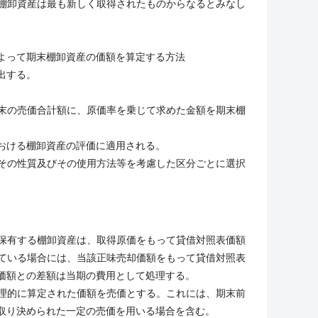
棚卸資産は最も新しく取得されたものからなるとみなし
よって期末棚卸資産の価額を算定する方法
出する。
末の売価合計額に、原価率を乗じて求めた金額を期末棚
おける棚卸資産の評価に適用される。
その性質及びその使用方法等を考慮した区分ごとに選択
保有する棚卸資産は、取得原価をもって貸借対照表価額
ている場合には、当該正味売却価額をもって貸借対照表
価額との差額は当期の費用として処理する。
理的に算定された価額を売価とする。これには、期末前
取り決められた一定の売価を用いる場合を含む。