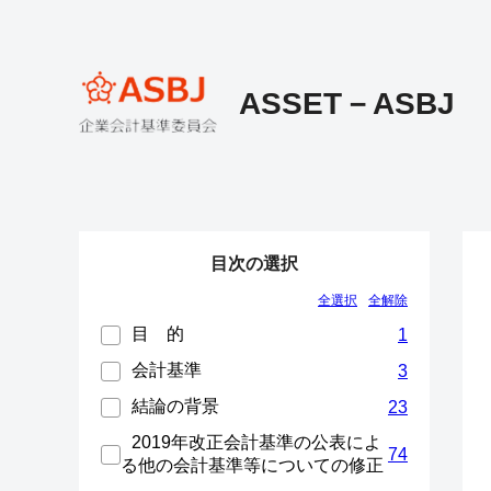
ASSET－ASBJ
目次の選択
全選択
全解除
目 的
1
会計基準
3
結論の背景
23
2019年改正会計基準の公表によ
74
る他の会計基準等についての修正