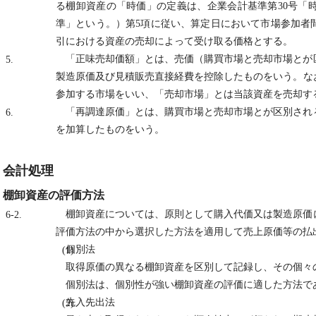
る棚卸資産の「時価」の定義は、企業会計基準第30号「
準」という。）第5項に従い、算定日において市場参加者
引における資産の売却によって受け取る価格とする。
「正味売却価額」とは、売価（購買市場と売却市場とが
5.
製造原価及び見積販売直接経費を控除したものをいう。な
参加する市場をいい、「売却市場」とは当該資産を売却す
「再調達原価」とは、購買市場と売却市場とが区別され
6.
を加算したものをいう。
会計処理
棚卸資産の評価方法
棚卸資産については、原則として購入代価又は製造原価
6-2.
評価方法の中から選択した方法を適用して売上原価等の払
個別法
(1)
取得原価の異なる棚卸資産を区別して記録し、その個々
個別法は、個別性が強い棚卸資産の評価に適した方法で
先入先出法
(2)