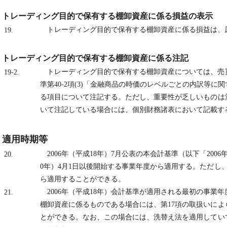
トレーディング目的で保有する棚卸資産に係る損益の表示
トレーディング目的で保有する棚卸資産に係る損益は、
19.
トレーディング目的で保有する棚卸資産に係る注記
トレーディング目的で保有する棚卸資産については、売
19-2.
準第40-2項(3)「金融商品の時価のレベルごとの内訳等
る項目について注記する。ただし、重要性が乏しいものは
いて注記している場合には、個別財務諸表において記載す
適用時期等
2006年（平成18年）7月公表の本会計基準（以下「2006
20.
0年）4月1日以後開始する事業年度から適用する。ただし、2
ら適用することができる。
2006年（平成18年）会計基準が適用される最初の事業
21.
棚卸資産に係るものである場合には、第17項の取扱いに
とができる。なお、この場合には、洗替え法を適用してい