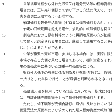
営業循環過程から外れた滞留又は処分見込等の棚卸資産
9.
場合には、正味売却価額まで切り下げる方法に代えて、そ
実を適切に反映するよう処理する。
帳簿価額を処分見込価額（ゼロ又は備忘価額を含む。）
（1）
一定の回転期間を超える場合、規則的に帳簿価額を切り
（2）
製造業における原材料等のように再調達原価の方が把握
10.
せて動くと想定される場合には、継続して適用することを
じ。）によることができる。
企業が複数の売却市場に参加し得る場合には、実際に販
11.
市場が存在し売価が異なる場合であって、棚卸資産をそれ
場の販売比率に基づいた加重平均売価等による。
収益性の低下の有無に係る判断及び簿価切下げは、原則
12.
一括りとした単位で行うことが適切と判断されるときに
る。
売価還元法を採用している場合においても、期末におけ
13.
は、当該正味売却価額をもって貸借対照表価額とする。
ただし、値下額等が売価合計額に適切に反映されている
価還元法の原価率により求められた期末棚卸資産の帳簿価