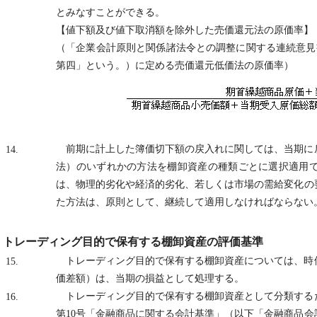
とみなすことができる。
【値下額及び値下取消額を除外した売価還元法の原価率】
（「企業会計原則と関係諸法令との調整に関する連続意見
第四」という。）に定める売価還元低価法の原価率）
前期に計上した簿価切下額の戻入れに関しては、当期に
14.
法）のいずれかの方法を棚卸資産の種類ごとに選択適用
は、物理的劣化や経済的劣化、若しくは市場の需給変化の
た方法は、原則として、継続して適用しなければならない
トレーディング目的で保有する棚卸資産の評価基準
トレーディング目的で保有する棚卸資産については、時
15.
価差額）は、当期の損益として処理する。
トレーディング目的で保有する棚卸資産として分類する
16.
第10号「金融商品に関する会計基準」（以下「金融商品