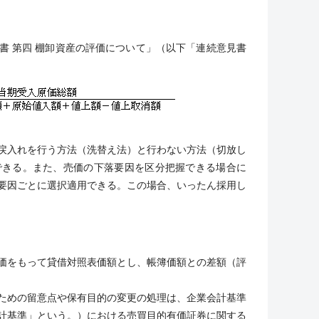
書 第四 棚卸資産の評価について」（以下「連続意見書
戻入れを行う方法（洗替え法）と行わない方法（切放し
できる。また、売価の下落要因を区分把握できる場合に
要因ごとに選択適用できる。この場合、いったん採用し
。
価をもって貸借対照表価額とし、帳簿価額との差額（評
ための留意点や保有目的の変更の処理は、企業会計基準
会計基準」という。）における売買目的有価証券に関する