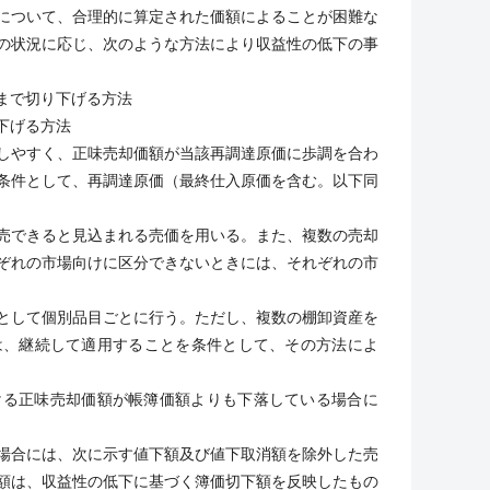
について、合理的に算定された価額によることが困難な
の状況に応じ、次のような方法により収益性の低下の事
まで切り下げる方法
下げる方法
しやすく、正味売却価額が当該再調達原価に歩調を合わ
条件として、再調達原価（最終仕入原価を含む。以下同
売できると見込まれる売価を用いる。また、複数の売却
ぞれの市場向けに区分できないときには、それぞれの市
として個別品目ごとに行う。ただし、複数の棚卸資産を
は、継続して適用することを条件として、その方法によ
る正味売却価額が帳簿価額よりも下落している場合に
場合には、次に示す値下額及び値下取消額を除外した売
額は、収益性の低下に基づく簿価切下額を反映したもの