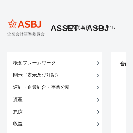
ASSET－ASBJ
最終更新日：2026/7/17
概念フレームワーク
資産
開示（表示及び注記）
連結・企業結合・事業分離
資産
負債
収益