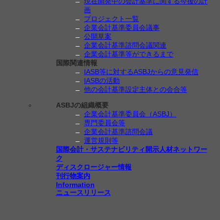
現在開発中の会計基準に関する今後の計
画
プロジェクト一覧
企業会計基準委員会議事
公開草案
企業会計基準諮問会議関連
企業会計基準等ができるまで
国際関連情報
IASB等に対するASBJからの意見発信
IASBの活動
他の会計基準設定主体との会合等
ASBJの組織概要
企業会計基準委員会（ASBJ）
専門委員会等
企業会計基準諮問会議
運営規則等
国際会計・サステナビリティ開示人材ネットワー
ク
ディスクロージャー情報
刊行物案内
Information
ニュースリリース