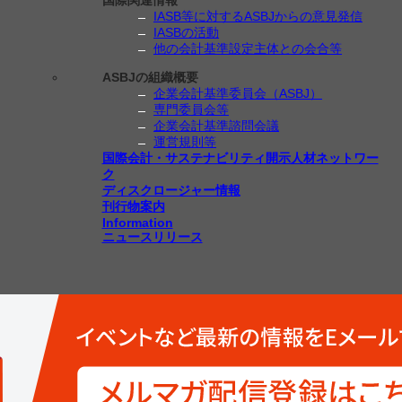
国際関連情報
IASB等に対するASBJからの意見発信
IASBの活動
他の会計基準設定主体との会合等
ASBJの組織概要
企業会計基準委員会（ASBJ）
専門委員会等
企業会計基準諮問会議
運営規則等
国際会計・サステナビリティ開示人材ネットワー
ク
ディスクロージャー情報
刊行物案内
Information
ニュースリリース