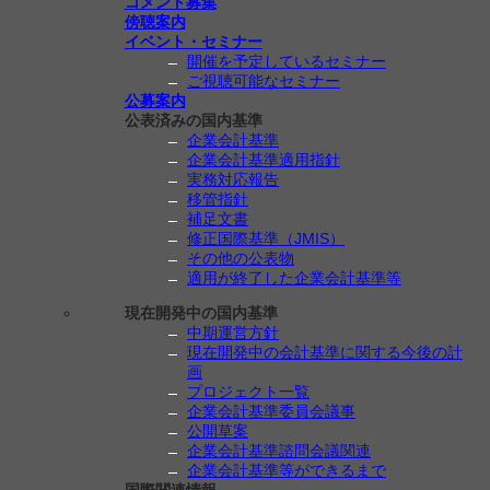
コメント募集
傍聴案内
イベント・セミナー
開催を予定しているセミナー
ご視聴可能なセミナー
公募案内
公表済みの国内基準
企業会計基準
企業会計基準適用指針
実務対応報告
移管指針
補足文書
修正国際基準（JMIS）
その他の公表物
適用が終了した企業会計基準等
現在開発中の国内基準
中期運営方針
現在開発中の会計基準に関する今後の計
画
プロジェクト一覧
企業会計基準委員会議事
公開草案
企業会計基準諮問会議関連
企業会計基準等ができるまで