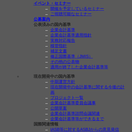
イベント・セミナー
開催を予定しているセミナー
ご視聴可能なセミナー
公募案内
公表済みの国内基準
企業会計基準
企業会計基準適用指針
実務対応報告
移管指針
補足文書
修正国際基準（JMIS）
その他の公表物
適用が終了した企業会計基準等
現在開発中の国内基準
中期運営方針
現在開発中の会計基準に関する今後の計
画
プロジェクト一覧
企業会計基準委員会議事
公開草案
企業会計基準諮問会議関連
企業会計基準等ができるまで
国際関連情報
IASB等に対するASBJからの意見発信