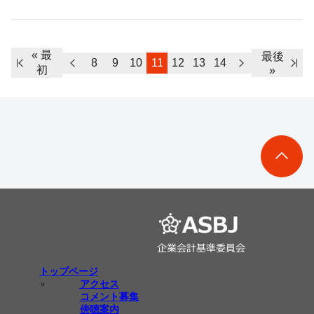
« 最
最後
8
9
10
11
12
13
14
初
»
トップページ
アクセス
コメント募集
傍聴案内