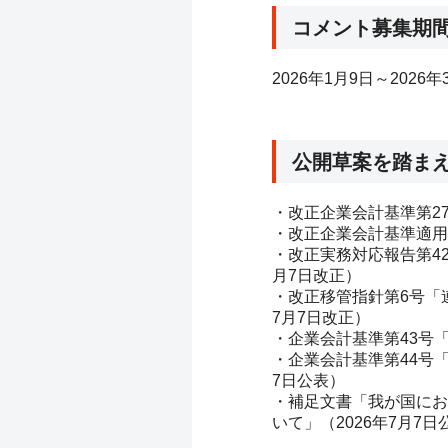
コメント募集期
2026年
1
月
9
日～
2026
年
公開草案を踏ま
・改正企業会計基準第
2
・改正企業会計基準適用
・改正実務対応報告第
4
月7日改正）
・改正移管指針第
6
号「
7月7日改正）
・企業会計基準第
43
号
・企業会計基準第
44
号
7日公表）
・補足文書「我が国にお
いて」（
2026
年7月7日