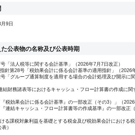
間
3
月
9
日
えた公表物の名称及び公表時期
7
号「法人税等に関する会計基準」（
2026
年7月7日改正）
指針第
28
号「税効果会計に係る会計基準の適用指針」（
2026
2
号「グループ通算制度を適用する場合の会計処理及び開示に
連結財務諸表等におけるキャッシュ・フロー計算書の作成に関
「『税効果会計に係る会計基準』の一部改正（その
3
）」（
2026
「『連結キャッシュ・フロー計算書等の作成基準』の一部改正
ける課税対象利益を基礎とする税金及び税効果会計における税
公表）