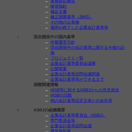
実務対応報告
移管指針
補足文書
修正国際基準（JMIS）
その他の公表物
適用が終了した企業会計基準等
現在開発中の国内基準
中期運営方針
現在開発中の会計基準に関する今後の計
画
プロジェクト一覧
企業会計基準委員会議事
公開草案
企業会計基準諮問会議関連
企業会計基準等ができるまで
国際関連情報
IASB等に対するASBJからの意見発信
IASBの活動
他の会計基準設定主体との会合等
ASBJの組織概要
企業会計基準委員会（ASBJ）
専門委員会等
企業会計基準諮問会議
運営規則等