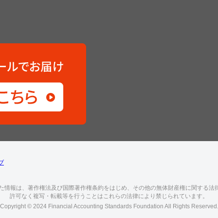
ブ
した情報は、著作権法及び国際著作権条約をはじめ、その他の無体財産権に関する法
許可なく複写・転載等を行うことはこれらの法律により禁じられています。
Copyright © 2024 Financial Accounting Standards Foundation All Rights Reserved