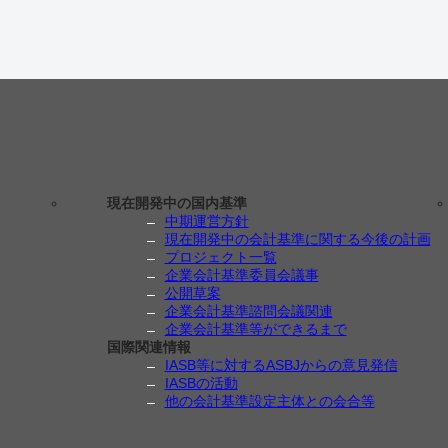
現在開発中の国内基準
中期運営方針
現在開発中の会計基準に関する今後の計画
プロジェクト一覧
企業会計基準委員会議事
公開草案
企業会計基準諮問会議関連
企業会計基準等ができるまで
国際関連情報
IASB等に対するASBJからの意見発信
IASBの活動
他の会計基準設定主体との会合等