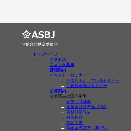
トップページ
アクセス
コメント募集
傍聴案内
イベント・セミナー
開催を予定しているセミナー
ご視聴可能なセミナー
公募案内
公表済みの国内基準
企業会計基準
企業会計基準適用指針
実務対応報告
移管指針
補足文書
修正国際基準（JMIS）