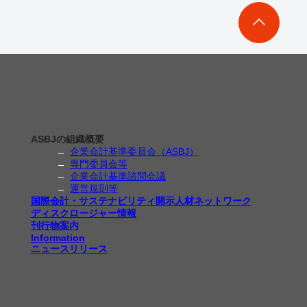
ASBJの組織概要
企業会計基準委員会（ASBJ）
専門委員会等
企業会計基準諮問会議
運営規則等
国際会計・サステナビリティ開示人材ネットワーク
ディスクロージャー情報
刊行物案内
Information
ニュースリリース