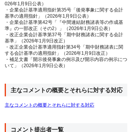
026
年1月9日公表）
・企業会計基準適用指針第
35
号「後発事象に関する会計
基準の適用指針」（
2026
年1月9日公表）
・企業会計基準第
42
号「『中間連結財務諸表等の作成基
準』の一部改正（その2）」（
2026
年
1
月
9
日公表）
・改正企業会計基準第
37
号「期中財務諸表に関する会計
基準」（2026年1月9日改正）
・改正企業会計基準適用指針第
34
号「期中財務諸表に関
する会計基準の適用指針」（
2026
年
1
月
9
日改正）
・補足文書「開示後発事象の例示及び開示内容の例示につ
いて」（
2026
年
1
月
9
日公表）
主なコメントの概要とそれらに対する対応
主なコメントの概要とそれらに対する対応
コメント提出者一覧