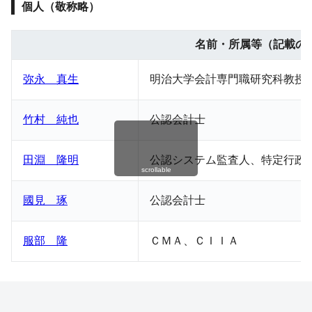
個人（敬称略）
名前・所属等（記載の
弥永 真生
明治大学会計専門職研究科教授
竹村 純也
公認会計士
田淵 隆明
公認システム監査人、特定行
scrollable
國見 琢
公認会計士
服部 隆
ＣＭＡ、ＣＩＩＡ