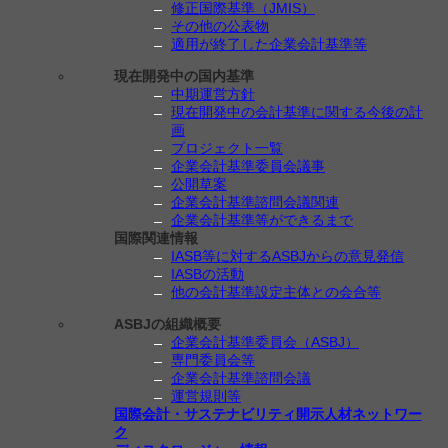
修正国際基準（JMIS）
その他の公表物
適用が終了した企業会計基準等
現在開発中の国内基準
中期運営方針
現在開発中の会計基準に関する今後の計
画
プロジェクト一覧
企業会計基準委員会議事
公開草案
企業会計基準諮問会議関連
企業会計基準等ができるまで
国際関連情報
IASB等に対するASBJからの意見発信
IASBの活動
他の会計基準設定主体との会合等
ASBJの組織概要
企業会計基準委員会（ASBJ）
専門委員会等
企業会計基準諮問会議
運営規則等
国際会計・サステナビリティ開示人材ネットワー
ク