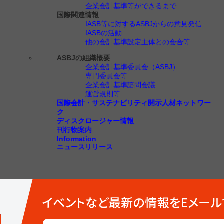
企業会計基準等ができるまで
国際関連情報
IASB等に対するASBJからの意見発信
IASBの活動
他の会計基準設定主体との会合等
ASBJの組織概要
企業会計基準委員会（ASBJ）
専門委員会等
企業会計基準諮問会議
運営規則等
国際会計・サステナビリティ開示人材ネットワー
ク
ディスクロージャー情報
刊行物案内
Information
ニュースリリース