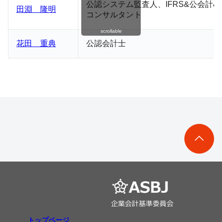
公認システム監査人、
IFRS&
公会計
&
田淵 隆明
コンサルタント
scrollable
花田 重典
公認会計士
トップページ