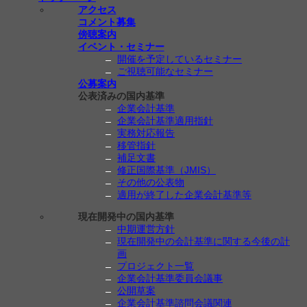
アクセス
コメント募集
傍聴案内
イベント・セミナー
開催を予定しているセミナー
ご視聴可能なセミナー
公募案内
公表済みの国内基準
企業会計基準
企業会計基準適用指針
実務対応報告
移管指針
補足文書
修正国際基準（JMIS）
その他の公表物
適用が終了した企業会計基準等
現在開発中の国内基準
中期運営方針
現在開発中の会計基準に関する今後の計
画
プロジェクト一覧
企業会計基準委員会議事
公開草案
企業会計基準諮問会議関連