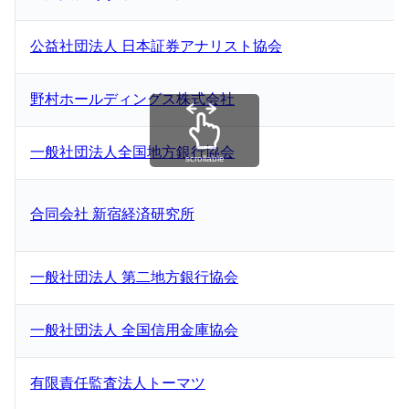
公益社団法人 日本証券アナリスト協会
野村ホールディングス株式会社
一般社団法人全国地方銀行協会
scrollable
合同会社 新宿経済研究所
一般社団法人 第二地方銀行協会
一般社団法人 全国信用金庫協会
有限責任監査法人トーマツ