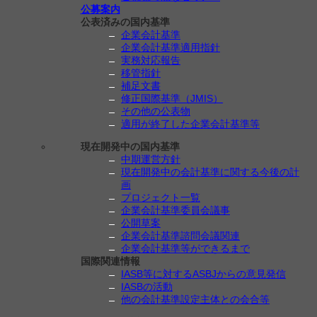
公募案内
公表済みの国内基準
企業会計基準
企業会計基準適用指針
実務対応報告
移管指針
補足文書
修正国際基準（JMIS）
その他の公表物
適用が終了した企業会計基準等
現在開発中の国内基準
中期運営方針
現在開発中の会計基準に関する今後の計
画
プロジェクト一覧
企業会計基準委員会議事
公開草案
企業会計基準諮問会議関連
企業会計基準等ができるまで
国際関連情報
IASB等に対するASBJからの意見発信
IASBの活動
他の会計基準設定主体との会合等