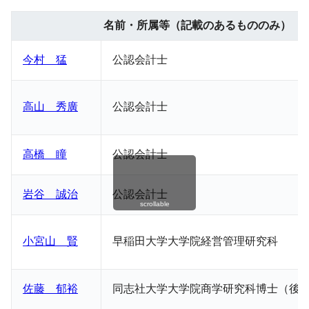
名前・所属等（記載のあるもののみ）
今村 猛
公認会計士
高山 秀廣
公認会計士
高橋 瞳
公認会計士
岩谷 誠治
公認会計士
scrollable
小宮山 賢
早稲田大学大学院経営管理研究科
佐藤 郁裕
同志社大学大学院商学研究科博士（後