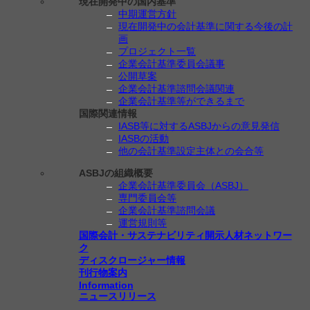
現在開発中の国内基準
中期運営方針
現在開発中の会計基準に関する今後の計
画
プロジェクト一覧
企業会計基準委員会議事
公開草案
企業会計基準諮問会議関連
企業会計基準等ができるまで
国際関連情報
IASB等に対するASBJからの意見発信
IASBの活動
他の会計基準設定主体との会合等
ASBJの組織概要
企業会計基準委員会（ASBJ）
専門委員会等
企業会計基準諮問会議
運営規則等
国際会計・サステナビリティ開示人材ネットワー
ク
ディスクロージャー情報
刊行物案内
Information
ニュースリリース