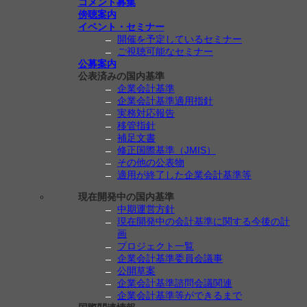
コメント募集
傍聴案内
イベント・セミナー
開催を予定しているセミナー
ご視聴可能なセミナー
公募案内
公表済みの国内基準
企業会計基準
企業会計基準適用指針
実務対応報告
移管指針
補足文書
修正国際基準（JMIS）
その他の公表物
適用が終了した企業会計基準等
現在開発中の国内基準
中期運営方針
現在開発中の会計基準に関する今後の計
画
プロジェクト一覧
企業会計基準委員会議事
公開草案
企業会計基準諮問会議関連
企業会計基準等ができるまで