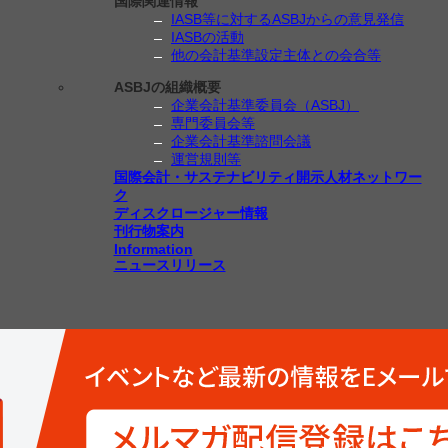
国際関連情報
IASB等に対するASBJからの意見発信
IASBの活動
他の会計基準設定主体との会合等
ASBJの組織概要
企業会計基準委員会（ASBJ）
専門委員会等
企業会計基準諮問会議
運営規則等
国際会計・サステナビリティ開示人材ネットワー
ク
ディスクロージャー情報
刊行物案内
Information
ニュースリリース