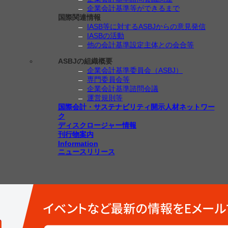
企業会計基準等ができるまで
国際関連情報
IASB等に対するASBJからの意見発信
IASBの活動
他の会計基準設定主体との会合等
ASBJの組織概要
企業会計基準委員会（ASBJ）
専門委員会等
企業会計基準諮問会議
運営規則等
国際会計・サステナビリティ開示人材ネットワー
ク
ディスクロージャー情報
刊行物案内
Information
ニュースリリース