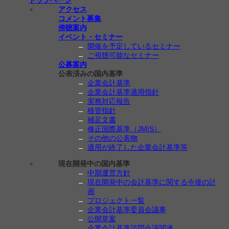
アクセス
コメント募集
傍聴案内
イベント・セミナー
開催を予定しているセミナー
ご視聴可能なセミナー
公募案内
公表済みの国内基準
企業会計基準
企業会計基準適用指針
実務対応報告
移管指針
補足文書
修正国際基準（JMIS）
その他の公表物
適用が終了した企業会計基準等
現在開発中の国内基準
中期運営方針
現在開発中の会計基準に関する今後の計
画
プロジェクト一覧
企業会計基準委員会議事
公開草案
企業会計基準諮問会議関連