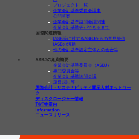
プロジェクト一覧
企業会計基準委員会議事
公開草案
企業会計基準諮問会議関連
企業会計基準等ができるまで
国際関連情報
IASB等に対するASBJからの意見発信
IASBの活動
他の会計基準設定主体との会合等
ASBJの組織概要
企業会計基準委員会（ASBJ）
専門委員会等
企業会計基準諮問会議
運営規則等
国際会計・サステナビリティ開示人材ネットワー
ク
ディスクロージャー情報
刊行物案内
Information
ニュースリリース