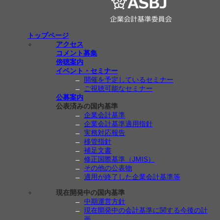
トップページ
アクセス
コメント募集
傍聴案内
イベント・セミナー
開催を予定しているセミナー
ご視聴可能なセミナー
公募案内
公表済みの国内基準
企業会計基準
企業会計基準適用指針
実務対応報告
移管指針
補足文書
修正国際基準（JMIS）
その他の公表物
適用が終了した企業会計基準等
現在開発中の国内基準
中期運営方針
現在開発中の会計基準に関する今後の計
画