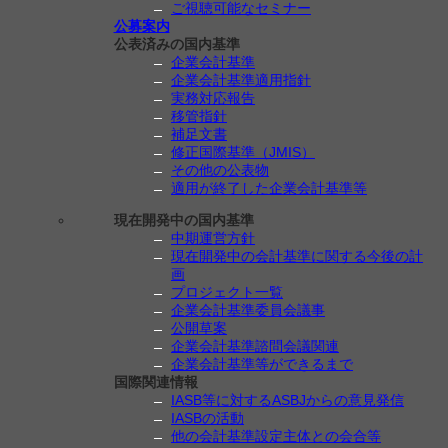
ご視聴可能なセミナー
公募案内
公表済みの国内基準
企業会計基準
企業会計基準適用指針
実務対応報告
移管指針
補足文書
修正国際基準（JMIS）
その他の公表物
適用が終了した企業会計基準等
現在開発中の国内基準
中期運営方針
現在開発中の会計基準に関する今後の計
画
プロジェクト一覧
企業会計基準委員会議事
公開草案
企業会計基準諮問会議関連
企業会計基準等ができるまで
国際関連情報
IASB等に対するASBJからの意見発信
IASBの活動
他の会計基準設定主体との会合等