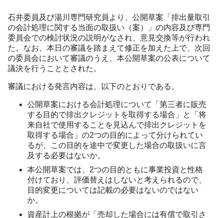
石井委員及び湯川専門研究員より、公開草案「排出量取引
の会計処理に関する当面の取扱い（案）」の内容及び専門
委員会での検討状況の説明がなされ、意見交換等が行われ
た。なお、本日の審議を踏まえて修正を加えた上で、次回
の委員会において審議のうえ、本公開草案の公表について
議決を行うこととされた。
審議における発言内容は、以下のとおりである。
公開草案における会計処理について「第三者に販売
する目的で排出クレジットを取得する場合」と「将
来自社で使用することを見込んで排出クレジットを
取得する場合」の2つの目的によって分けられてい
るが、この目的を途中で変更した場合の取扱いに言
及する必要はないか。
本公開草案では、2つの目的ともに事業投資と性格
付けており、評価替えはしないと考えられるので、
目的変更については記載の必要はないのではない
か。
資産計上の根拠が「売却した場合には有償で取引さ