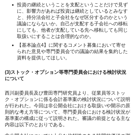
投資の継続ということを支配ということだけで見ず
に、影響力があれば投資は継続としているとみなす
と、持分法会社と子会社をなぜ区分するのかという
議論にならないか。自己が支配する子会社への移転
にしても、他者が支配している先へ移転しても同じ
取扱いにすることは合理的なのか。
【基本論点4】に関するコメント募集において寄せ
られた意見や専門委員会での議論の結果を集約した
資料を提供してほしい。
(3)ストック・オプション等専門委員会における検討状況
について
西川副委員長及び豊田専門研究員より、従業員等ストッ
ク・オプションに係る会計基準案の検討状況について説明
が行われた。今回は非公開会社における取扱いや開示の原
則的な考え方等について、専門委員会における検討状況が
基準案の構成に従って説明された。審議の前提となる主な
内容は以下のとおりである。