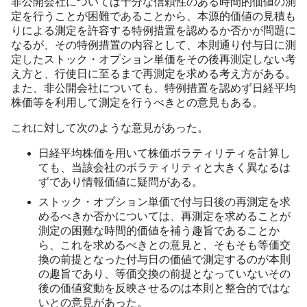
非公開会社については十分な信頼性のある時間的価値の測
定を行うことが困難であることから、本源的価値の見積も
りによる測定を許容する特例措置を認めるか否かが問題に
なるが、その特例措置の内容として、本則通り付与日に測
定したストック・オプション単価をその後再測定しない考
え方と、行使日に至るまで再測定を求める考え方がある。
また、非公開会社についても、特例措置を認めず日経平均
株価等を利用して測定を行うべきとの意見もある。
これに対して次のような意見があった。
日経平均株価を用いて株価ボラティリティを計算し
ても、当該会社のボラティリティと大きく異なるは
ずであり情報価値に疑問がある。
ストック・オプション単価で付与日後の再測定を求
めるべきか否かについては、再測定を求めることが
測定の困難な時間的価値を補う趣旨であることか
ら、これを求めるべきとの意見と、そもそも等価交
換の前提となった付与日の価値で測定するのが本則
の趣旨であり、等価交換の前提となっていないその
後の価値変動を反映させるのは本則と整合的ではな
いとの意見があった。