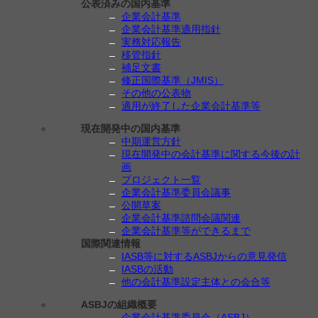
公表済みの国内基準
企業会計基準
企業会計基準適用指針
実務対応報告
移管指針
補足文書
修正国際基準（JMIS）
その他の公表物
適用が終了した企業会計基準等
現在開発中の国内基準
中期運営方針
現在開発中の会計基準に関する今後の計
画
プロジェクト一覧
企業会計基準委員会議事
公開草案
企業会計基準諮問会議関連
企業会計基準等ができるまで
国際関連情報
IASB等に対するASBJからの意見発信
IASBの活動
他の会計基準設定主体との会合等
ASBJの組織概要
企業会計基準委員会（ASBJ）