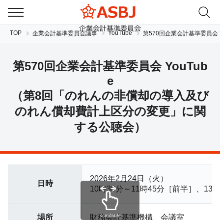
TOP
YouTube
企業会計基準委員会議事
第570回企業会計基準委員会 Y
第570回企業会計基準委員会 YouTub
e
（第8回「のれんの非償却の導入及び
のれん償却費計上区分の変更」に関
する公聴会）
JP
EN
2026年2月24日（火）
日時
10時30分～11時45分［前半］、13
scrollable
場所
財務会計基準機構 会議室