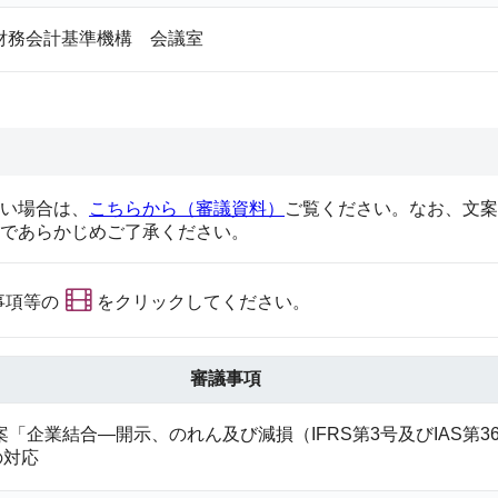
財務会計基準機構 会議室
い場合は、
こちらから（審議資料）
ご覧ください。なお、文案
であらかじめご了承ください。
事項等の
をクリックしてください。
審議事項
案「企業結合—開示、のれん及び減損（
IFRS
第
3
号及び
IAS
第
3
の対応