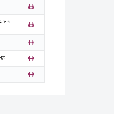
係る会
対応