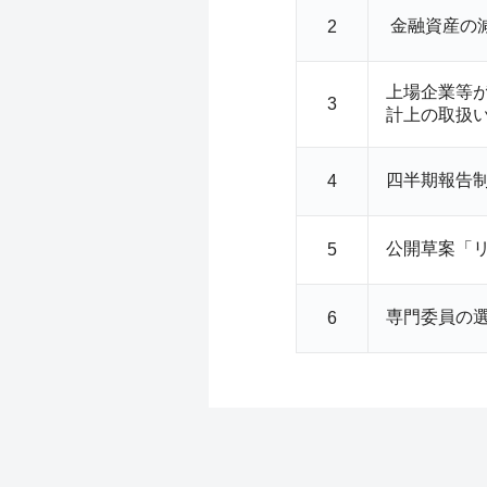
金融資産の
2
上場企業等
3
計上の取扱
四半期報告
4
公開草案「
5
専門委員の
6