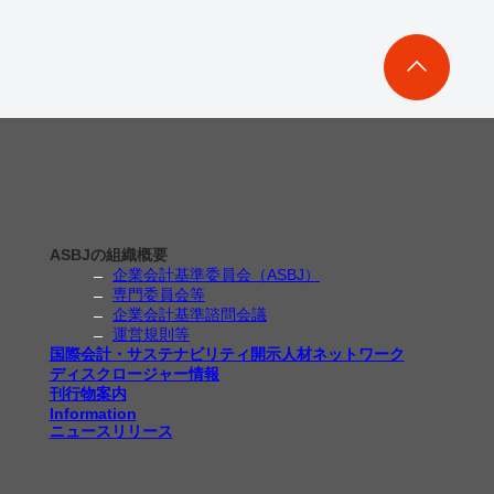
ASBJの組織概要
企業会計基準委員会（ASBJ）
専門委員会等
企業会計基準諮問会議
運営規則等
国際会計・サステナビリティ開示人材ネットワーク
ディスクロージャー情報
刊行物案内
Information
ニュースリリース