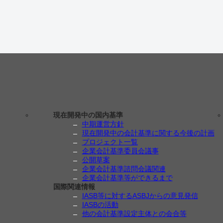
現在開発中の国内基準
中期運営方針
現在開発中の会計基準に関する今後の計画
プロジェクト一覧
企業会計基準委員会議事
公開草案
企業会計基準諮問会議関連
企業会計基準等ができるまで
国際関連情報
IASB等に対するASBJからの意見発信
IASBの活動
他の会計基準設定主体との会合等