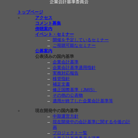
トップページ
アクセス
コメント募集
傍聴案内
イベント・セミナー
開催を予定しているセミナー
ご視聴可能なセミナー
公募案内
公表済みの国内基準
企業会計基準
企業会計基準適用指針
実務対応報告
移管指針
補足文書
修正国際基準（JMIS）
その他の公表物
適用が終了した企業会計基準等
現在開発中の国内基準
中期運営方針
現在開発中の会計基準に関する今後の計
画
プロジェクト一覧