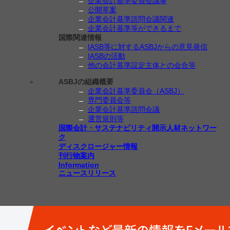
企業会計基準委員会議事
公開草案
企業会計基準諮問会議関連
企業会計基準等ができるまで
国際関連情報
IASB等に対するASBJからの意見発信
IASBの活動
他の会計基準設定主体との会合等
ASBJの組織概要
企業会計基準委員会（ASBJ）
専門委員会等
企業会計基準諮問会議
運営規則等
国際会計・サステナビリティ開示人材ネットワー
ク
ディスクロージャー情報
刊行物案内
Information
ニュースリリース