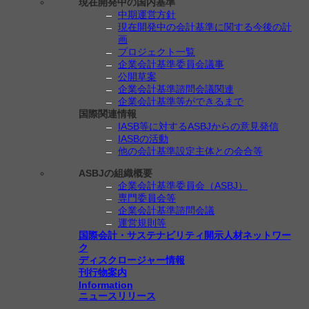
現在開発中の国内基準
中期運営方針
現在開発中の会計基準に関する今後の計
画
プロジェクト一覧
企業会計基準委員会議事
公開草案
企業会計基準諮問会議関連
企業会計基準等ができるまで
国際関連情報
IASB等に対するASBJからの意見発信
IASBの活動
他の会計基準設定主体との会合等
ASBJの組織概要
企業会計基準委員会（ASBJ）
専門委員会等
企業会計基準諮問会議
運営規則等
国際会計・サステナビリティ開示人材ネットワー
ク
ディスクロージャー情報
刊行物案内
Information
ニュースリリース