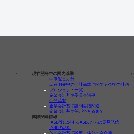
現在開発中の国内基準
中期運営方針
現在開発中の会計基準に関する今後の計画
プロジェクト一覧
企業会計基準委員会議事
公開草案
企業会計基準諮問会議関連
企業会計基準等ができるまで
国際関連情報
IASB等に対するASBJからの意見発信
IASBの活動
他の会計基準設定主体との会合等