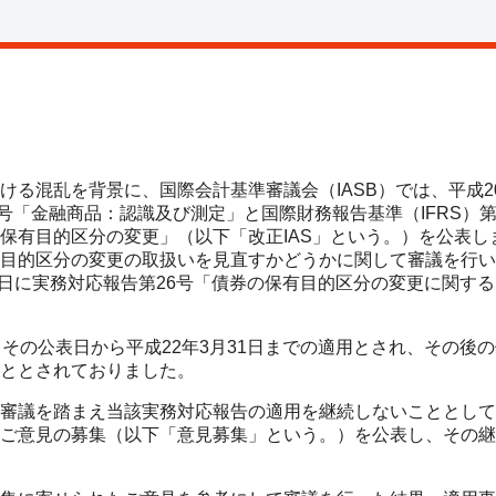
る混乱を背景に、国際会計基準審議会（IASB）では、平成20年
39号「金融商品：認識及び測定」と国際財務報告基準（IFRS）
保有目的区分の変更」（以下「改正IAS」という。）を公表し
目的区分の変更の取扱いを見直すかどうかに関して審議を行い
月5日に実務対応報告第26号「債券の保有目的区分の変更に関す
、その公表日から平成22年3月31日までの適用とされ、その後
ととされておりました。
審議を踏まえ当該実務対応報告の適用を継続しないこととして、
ご意見の募集（以下「意見募集」という。）を公表し、その継