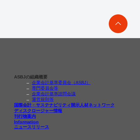
ASBJの組織概要
企業会計基準委員会（ASBJ）
専門委員会等
企業会計基準諮問会議
運営規則等
国際会計・サステナビリティ開示人材ネットワーク
ディスクロージャー情報
刊行物案内
Information
ニュースリリース