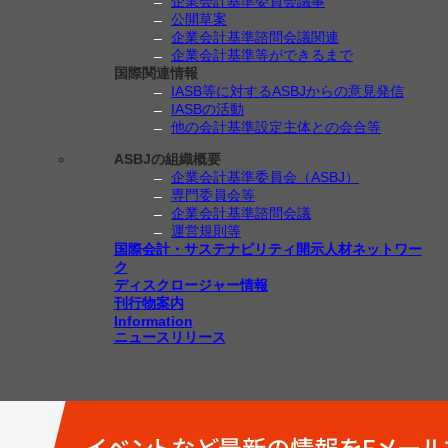
企業会計基準委員会議事
公開草案
企業会計基準諮問会議関連
企業会計基準等ができるまで
国際関連情報
IASB等に対するASBJからの意見発信
IASBの活動
他の会計基準設定主体との会合等
ASBJの組織概要
企業会計基準委員会（ASBJ）
専門委員会等
企業会計基準諮問会議
運営規則等
国際会計・サステナビリティ開示人材ネットワー
ク
ディスクロージャー情報
刊行物案内
Information
ニュースリリース