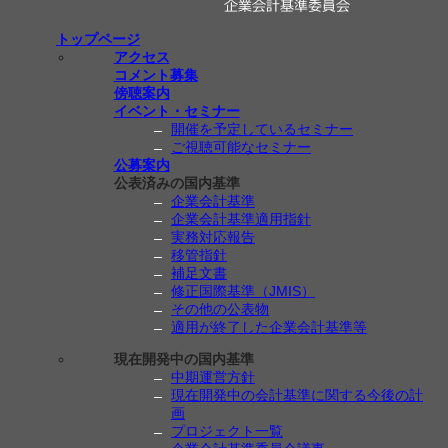
トップページ
アクセス
コメント募集
傍聴案内
イベント・セミナー
開催を予定しているセミナー
ご視聴可能なセミナー
公募案内
公表済みの国内基準
企業会計基準
企業会計基準適用指針
実務対応報告
移管指針
補足文書
修正国際基準（JMIS）
その他の公表物
適用が終了した企業会計基準等
現在開発中の国内基準
中期運営方針
現在開発中の会計基準に関する今後の計
画
プロジェクト一覧