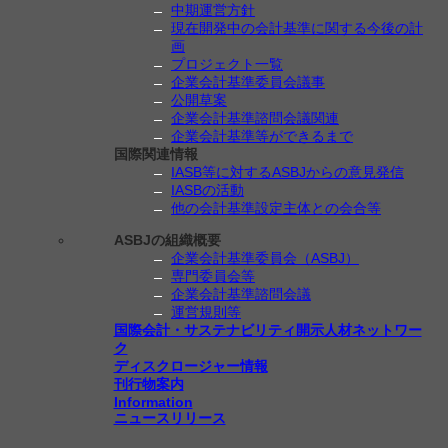
中期運営方針
現在開発中の会計基準に関する今後の計
画
プロジェクト一覧
企業会計基準委員会議事
公開草案
企業会計基準諮問会議関連
企業会計基準等ができるまで
国際関連情報
IASB等に対するASBJからの意見発信
IASBの活動
他の会計基準設定主体との会合等
ASBJの組織概要
企業会計基準委員会（ASBJ）
専門委員会等
企業会計基準諮問会議
運営規則等
国際会計・サステナビリティ開示人材ネットワー
ク
ディスクロージャー情報
刊行物案内
Information
ニュースリリース