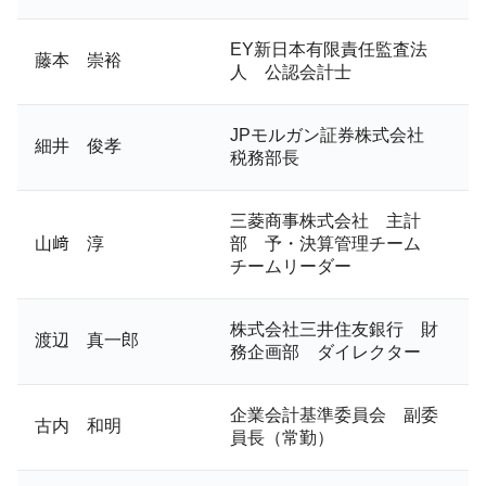
EY新日本有限責任監査法
藤本 崇裕
人 公認会計士
JPモルガン証券株式会社
細井 俊孝
税務部長
三菱商事株式会社 主計
山﨑 淳
部 予・決算管理チーム
チームリーダー
株式会社三井住友銀行 財
渡辺 真一郎
務企画部 ダイレクター
企業会計基準委員会 副委
古内 和明
員長（常勤）