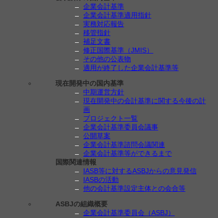
企業会計基準
企業会計基準適用指針
実務対応報告
移管指針
補足文書
修正国際基準（JMIS）
その他の公表物
適用が終了した企業会計基準等
現在開発中の国内基準
中期運営方針
現在開発中の会計基準に関する今後の計
画
プロジェクト一覧
企業会計基準委員会議事
公開草案
企業会計基準諮問会議関連
企業会計基準等ができるまで
国際関連情報
IASB等に対するASBJからの意見発信
IASBの活動
他の会計基準設定主体との会合等
ASBJの組織概要
企業会計基準委員会（ASBJ）