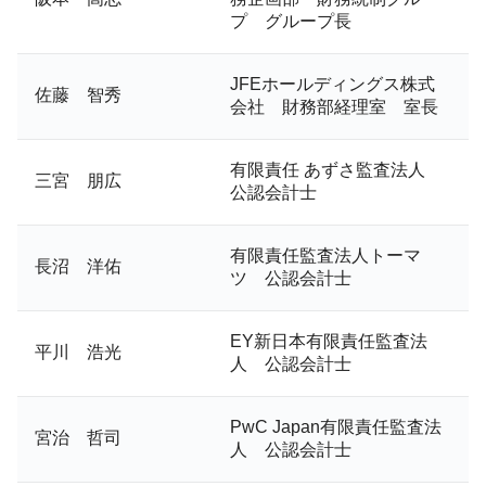
プ グループ長
JFEホールディングス株式
佐藤 智秀
会社 財務部経理室 室長
有限責任 あずさ監査法人
三宮 朋広
公認会計士
有限責任監査法人トーマ
長沼 洋佑
ツ 公認会計士
EY新日本有限責任監査法
平川 浩光
人 公認会計士
PwC Japan有限責任監査法
宮治 哲司
人 公認会計士