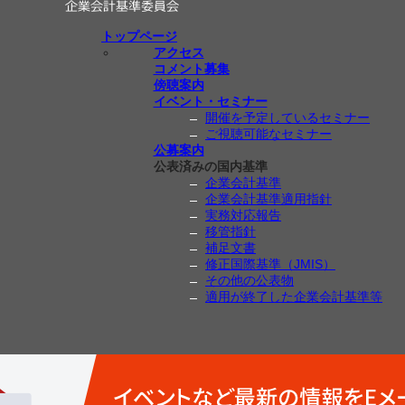
トップページ
アクセス
コメント募集
傍聴案内
イベント・セミナー
開催を予定しているセミナー
ご視聴可能なセミナー
公募案内
公表済みの国内基準
企業会計基準
企業会計基準適用指針
実務対応報告
移管指針
補足文書
修正国際基準（JMIS）
その他の公表物
適用が終了した企業会計基準等