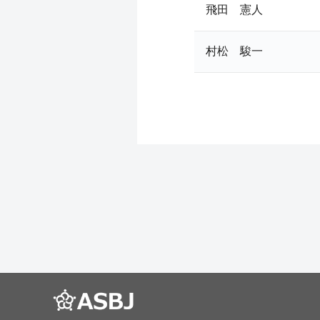
飛田 憲人
村松 駿一