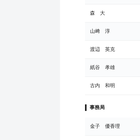
森 大
山﨑 淳
渡辺 英克
紙谷 孝雄
古内 和明
事務局
金子 優香理