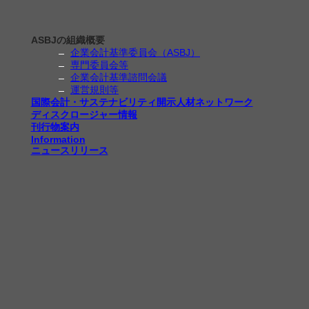
ASBJの組織概要
企業会計基準委員会（ASBJ）
専門委員会等
企業会計基準諮問会議
運営規則等
国際会計・サステナビリティ開示人材ネットワーク
ディスクロージャー情報
刊行物案内
Information
ニュースリリース