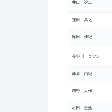
井口 譲二
窪田 真之
篠田 佳紀
長谷川 ロアン
藤原 由紀
増野 大作
村田 忠浩