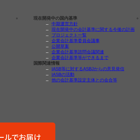
現在開発中の国内基準
中期運営方針
現在開発中の会計基準に関する今後の計画
プロジェクト一覧
企業会計基準委員会議事
公開草案
企業会計基準諮問会議関連
企業会計基準等ができるまで
国際関連情報
IASB等に対するASBJからの意見発信
IASBの活動
他の会計基準設定主体との会合等