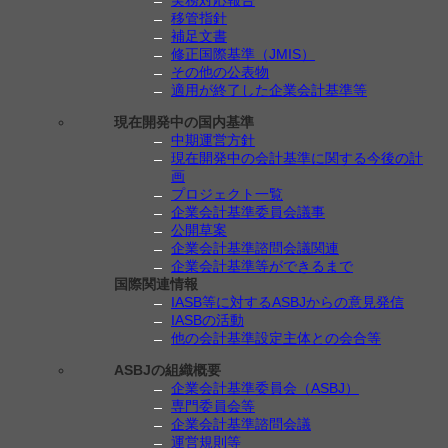
実務対応報告
移管指針
補足文書
修正国際基準（JMIS）
その他の公表物
適用が終了した企業会計基準等
現在開発中の国内基準
中期運営方針
現在開発中の会計基準に関する今後の計
画
プロジェクト一覧
企業会計基準委員会議事
公開草案
企業会計基準諮問会議関連
企業会計基準等ができるまで
国際関連情報
IASB等に対するASBJからの意見発信
IASBの活動
他の会計基準設定主体との会合等
ASBJの組織概要
企業会計基準委員会（ASBJ）
専門委員会等
企業会計基準諮問会議
運営規則等