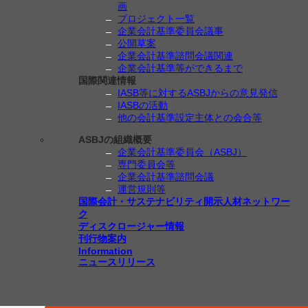
画
プロジェクト一覧
企業会計基準委員会議事
公開草案
企業会計基準諮問会議関連
企業会計基準等ができるまで
国際関連情報
IASB等に対するASBJからの意見発信
IASBの活動
他の会計基準設定主体との会合等
ASBJの組織概要
企業会計基準委員会（ASBJ）
専門委員会等
企業会計基準諮問会議
運営規則等
国際会計・サステナビリティ開示人材ネットワー
ク
ディスクロージャー情報
刊行物案内
Information
ニュースリリース