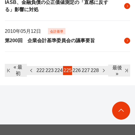
IASB、金融負債の公正価値測定の「直感に反す
る」影響に対処
2010年05月12日
会計基準
第200回 企業会計基準委員会の議事要旨
« 最
最後
222
223
224
225
226
227
228
初
»