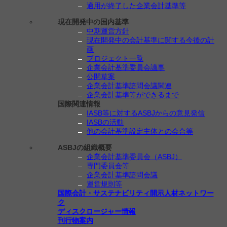
適用が終了した企業会計基準等
現在開発中の国内基準
中期運営方針
現在開発中の会計基準に関する今後の計
画
プロジェクト一覧
企業会計基準委員会議事
公開草案
企業会計基準諮問会議関連
企業会計基準等ができるまで
国際関連情報
IASB等に対するASBJからの意見発信
IASBの活動
他の会計基準設定主体との会合等
ASBJの組織概要
企業会計基準委員会（ASBJ）
専門委員会等
企業会計基準諮問会議
運営規則等
国際会計・サステナビリティ開示人材ネットワー
ク
ディスクロージャー情報
刊行物案内