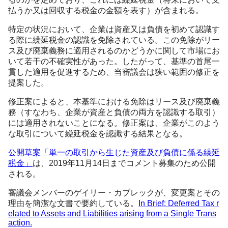
払うか又は回収する税金の金額を表す）が含まれる。
特定の状況において、企業は資産又は負債を初めて認識す
る際に繰延税金の認識を免除されている。この免除がリー
ス及び廃棄義務に適用されるのかどうかに関して市場にお
いて若干の不確実性があった。したがって、基準の首尾一
貫した適用を促進するため、当審議会は狭い範囲の修正を
提案した。
修正案によると、本基準における免除はリース及び廃棄義
務（すなわち、企業が資産と負債の両方を認識する取引）
には適用されないことになる。修正案は、企業がこのよう
な取引について繰延税金を認識する結果となる。
公開草案「単一の取引から生じた資産及び負債に係る繰延
税金」
は、2019年11月14日までコメント募集のため公開
される。
審議会メンバーのゲイリー・カブレックが、変更案とその
理由を簡潔な文書で要約している。
In Brief: Deferred Tax r
elated to Assets and Liabilities arising from a Single Trans
action.