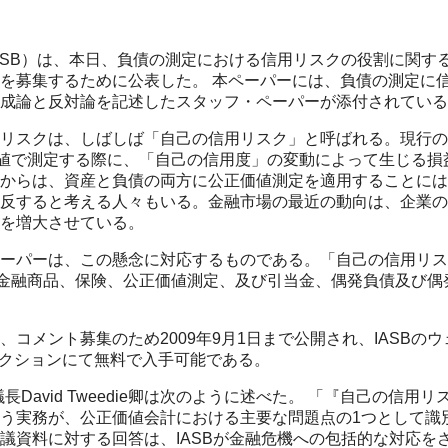
ASB）は、本日、負債の測定における信用リスクの役割に関す
を募集するために公表した。 本ペーパーには、負債の測定に
成論と反対論を記述したスタッフ・ペーパーが添付されている
リスクは、しばしば「自己の信用リスク」と呼ばれる。現行の国
値で測定する際に、「自己の信用度」の変動によって生じる損
からは、資産と負債の両方に公正価値測定を適用することには
反すると考える人々もいる。金融市場の最近の動向は、企業の
を増大させている。
ーパーは、この懸念に対応するものである。「自己の信用リスク
金融商品、保険、公正価値測定、及び引当金、偶発負債及び偶
メント募集のため2009年9月1日まで公開され、IASBのウェブサイ
ment’セクションにて無料で入手可能である。
議長David Tweedie卿は次のように述べた。 「『自己の信
う実務が、公正価値会計における主要な問題点の1つとして識
議資料に対する回答は、IASBが金融危機への包括的な対応を