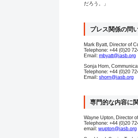
だろう。」
プレス関係の問
Mark Byatt, Director of
Telephone: +44 (0)20 72
Email:
mbyatt@iasb.org
Sonja Horn, Communicat
Telephone: +44 (0)20 72
Email:
shorn@iasb.org
専門的な内容に
Wayne Upton, Director of 
Telephone: +44 (0)20 72
email:
wupton@iasb.org