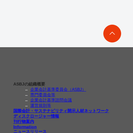
ASBJの組織概要
企業会計基準委員会（ASBJ）
専門委員会等
企業会計基準諮問会議
運営規則等
国際会計・サステナビリティ開示人材ネットワーク
ディスクロージャー情報
刊行物案内
Information
ニュースリリース