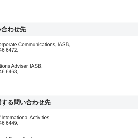
い合わせ先
 Corporate Communications, IASB,
46 6472,
ions Adviser, IASB,
46 6463,
関する問い合わせ先
International Activities
46 6449,