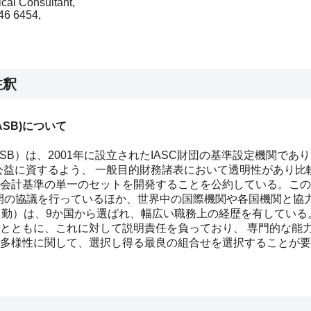
cal Consultant,
46 6454,
注釈
ASB)について
SB）は、2001年に設立されたIASC財団の基準設定機関で
、公益に資するよう、 一般目的財務諸表において透明性があり
会計基準の単一のセットを開発することを公約している。この
開の協議を行っているほか、世界中の国際機関や各国機関と協力
常勤）は、9か国から選ばれ、幅広い職務上の経歴を有している。
とともに、これに対して説明責任を負っており、 専門的な能
多様性に関して、選択し得る最良の組合せを選択することが要