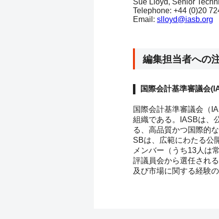
Sue Lloyd, Senior Techni
Telephone: +44 (0)20 72
Email:
slloyd@iasb.org
編集担当者への
国際会計基準審議会(I
国際会計基準審議会（IA
組織である。IASBは
る、高品質かつ国際的な
SBは、広範にわたる公
メンバー（うち13人は
評議員会から選任される
及び市場に関する経験の