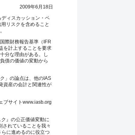
2009年6月18日
るディスカッション・ペ
信用リスクを含めること
。
際財務報告基準（IFR
益を計上することを要求
十分な理由がある。し
負債の価値の変動から
」の論点は、他のIAS
発資産の会計と関連性が
トwww.iasb.org
用リスク』の公正価値変動に
別されていることを我々
さらに進めるのに役立つ