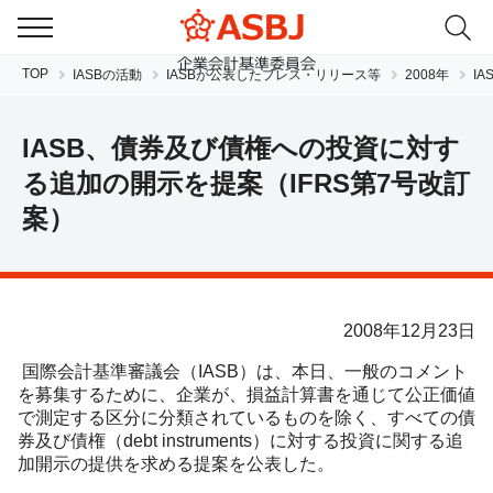
TOP
IASBの活動
IASBが公表したプレス・リリース等
2008年
I
IASB、債券及び債権への投資に対す
る追加の開示を提案（IFRS第7号改訂
案）
JP
EN
2008年12月23日
国際会計基準審議会（IASB）は、本日、一般のコメント
を募集するために、企業が、損益計算書を通じて公正価値
で測定する区分に分類されているものを除く、すべての債
券及び債権（debt instruments）に対する投資に関する追
加開示の提供を求める提案を公表した。