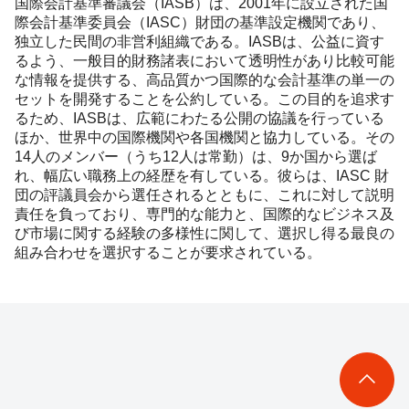
国際会計基準審議会（IASB）は、2001年に設立された国
際会計基準委員会（IASC）財団の基準設定機関であり、
独立した民間の非営利組織である。IASBは、公益に資す
るよう、一般目的財務諸表において透明性があり比較可能
な情報を提供する、高品質かつ国際的な会計基準の単一の
セットを開発することを公約している。この目的を追求す
るため、IASBは、広範にわたる公開の協議を行っている
ほか、世界中の国際機関や各国機関と協力している。その
14人のメンバー（うち12人は常勤）は、9か国から選ば
れ、幅広い職務上の経歴を有している。彼らは、IASC 財
団の評議員会から選任されるとともに、これに対して説明
責任を負っており、専門的な能力と、国際的なビジネス及
び市場に関する経験の多様性に関して、選択し得る最良の
組み合わせを選択することが要求されている。