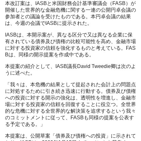
本改訂案は、IASBと米国財務会計基準審議会（FASB）が
開催した世界的な金融危機に関する一連の公開円卓会議の
参加者との議論を受けたものである。本円卓会議の結果
は、今週の会議でIASBに提示された。
IASBは、本開示案が、異なる区分で又は異なる企業に保
有されている債券及び債権の比較可能性を高め、金融市場
に対する投資家の信頼を強化するものと考えている。FAS
Bは、同様の開示提案を作成中である。
本提案の紹介として、IASB議長David Tweedie卿は次のよ
うに述べた。
「我々は、本危機の結果として提起された会計上の問題点
に対処するために引き続き迅速に行動する。債券及び債権
への投資に対する開示の強化は、透明性を増進し、金融市
場に対する投資家の信頼を回復することに役立つ。全世界
的な危機に対する全世界的な解決策を追求するという我々
のコミットメントに従って、FASBも同様の提案を公表す
る予定である。」
本提案は、公開草案「債券及び債権への投資」に示されて