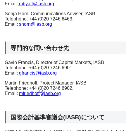
Email:
mbyatt@iasb.org
Sonja Horn, Communications Adviser, IASB,
Telephone: +44 (0)20 7246 6463,
Email:
shorn@iasb.org
専門的な問い合わせ先
Gavin Francis, Director of Capital Markets, IASB
Telephone: +44 (0)20 7246 6901,
Email:
gfrancis@iasb.org
Martin Friedhoff, Project Manager, IASB
Telephone: +44 (0)20 7246 6902,
Email:
mfriedhoff@iasb.org
国際会計基準審議会(IASB)について