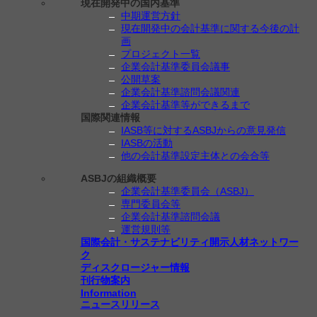
現在開発中の国内基準
中期運営方針
現在開発中の会計基準に関する今後の計
画
プロジェクト一覧
企業会計基準委員会議事
公開草案
企業会計基準諮問会議関連
企業会計基準等ができるまで
国際関連情報
IASB等に対するASBJからの意見発信
IASBの活動
他の会計基準設定主体との会合等
ASBJの組織概要
企業会計基準委員会（ASBJ）
専門委員会等
企業会計基準諮問会議
運営規則等
国際会計・サステナビリティ開示人材ネットワー
ク
ディスクロージャー情報
刊行物案内
Information
ニュースリリース