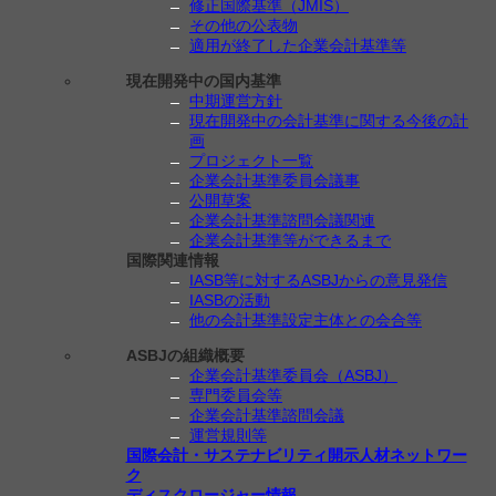
修正国際基準（JMIS）
その他の公表物
適用が終了した企業会計基準等
現在開発中の国内基準
中期運営方針
現在開発中の会計基準に関する今後の計
画
プロジェクト一覧
企業会計基準委員会議事
公開草案
企業会計基準諮問会議関連
企業会計基準等ができるまで
国際関連情報
IASB等に対するASBJからの意見発信
IASBの活動
他の会計基準設定主体との会合等
ASBJの組織概要
企業会計基準委員会（ASBJ）
専門委員会等
企業会計基準諮問会議
運営規則等
国際会計・サステナビリティ開示人材ネットワー
ク
ディスクロージャー情報