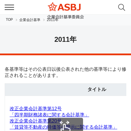
TOP
企業会計基準
2011年
2011年
JP
EN
各基準等はその公表日以後公表された他の基準等により修
正されることがあります。
タイトル
改正企業会計基準第12号
「四半期財務諸表に関する会計基準」
改正企業会計基準第20号
「賃貸等不動産の時価等の開示に関する会計基準」